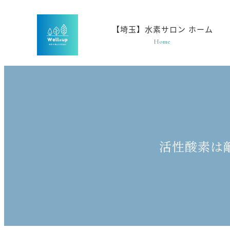
メ
イ
【埼玉】水素サロン ホーム
ン
Home
コ
ン
テ
ン
ツ
へ
移
活性酸素は
動