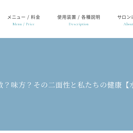
メニュー / 料金
使用装置 / 各種説明
サロン
Menu / Price
Description
About
敵？味方？その二面性と私たちの健康【